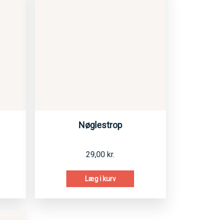
Nøglestrop
29,00
kr.
Læg i kurv