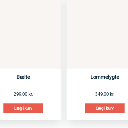
Bælte
Lommelygte
299,00
kr.
349,00
kr.
Læg i kurv
Læg i kurv