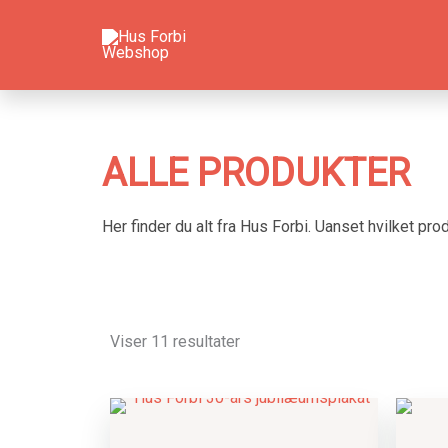
Sorteret
Gå
efter
til
seneste
indholdet
ALLE PRODUKTER
Her finder du alt fra Hus Forbi. Uanset hvilket pr
Viser 11 resultater