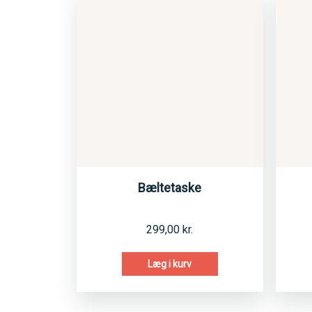
Bæltetaske
299,00
kr.
Læg i kurv