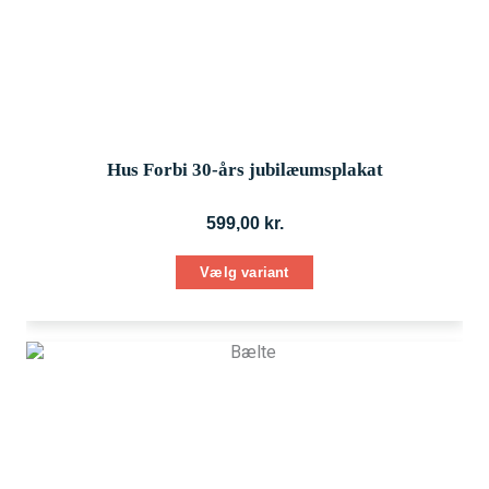
varianter.
Mulighederne
kan
vælges
på
varesiden
Hus Forbi 30-års jubilæumsplakat
599,00
kr.
Vælg variant