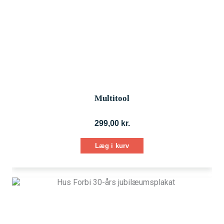
Multitool
299,00
kr.
Læg i kurv
Dette
vare
har
flere