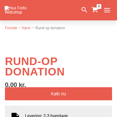
Gå
Søg
til
indholdet
Forside
Varer
Rund-op donation
RUND-OP
DONATION
0,00
kr.
Køb nu
Levering: 2-3 hverdage